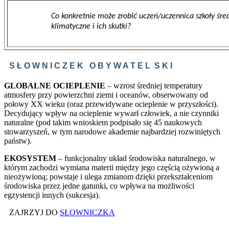
Co konkretnie może zrobić uczeń/uczennica szkoły śre
klimatyczne i ich skutki?
S Ł O W N I C Z E K O B Y W A T E L S K I
GLOBALNE OCIEPLENIE
– wzrost średniej temperatury
atmosfery przy powierzchni ziemi i oceanów, obserwowany od
połowy XX wieku (oraz przewidywane ocieplenie w przyszłości).
Decydujący wpływ na ocieplenie wywarł człowiek, a nie czynniki
naturalne (pod takim wnioskiem podpisało się 45 naukowych
stowarzyszeń, w tym narodowe akademie najbardziej rozwiniętych
państw).
EKOSYSTEM
– funkcjonalny układ środowiska naturalnego, w
którym zachodzi wymiana materii między jego częścią ożywioną a
nieożywioną; powstaje i ulega zmianom dzięki przekształceniom
środowiska przez jedne gatunki, co wpływa na możliwości
egzystencji innych (sukcesja).
ZAJRZYJ DO
SŁOWNICZKA