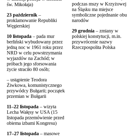
podczas mszy w Krzyżowej
św. Mikołaja)
na Śląsku ma miejsce
23 październik
–
symboliczne pojednanie obu
proklamowanie Republiki
narodów
Węgierskiej
29 grudnia
– zmiany w
10 listopada
– pada mur
polskiej konstytucji, m.in.
berliński wybudowany przez
przywrócenie nazwy
jedną noc w 1961 roku przez
Rzeczpospolita Polska
NRD w celu powstrzymania
wyjazdów na Zachód; w
próbach jego sforsowania
życie straciło 80 osób;
– ustąpienie Teodora
Żiwkowa, komunistycznego
przywódcy Bułgarii; początek
przemian w Bułgarii
11–22 listopada
– wizyta
Lecha Wałęsy w USA (15
listopada przemówienie przed
obiema izbami Kongresu)
17–27 listopada
– masowe