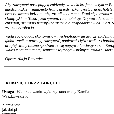
Aby zatrzymać postępującą epidemię, w wielu krajach, w tym w Pol
międzyludzkie – zamknięto firmy, urzędy, szkoły, restauracje, hotel
oraz nakazano ludziom, aby zostali w domach. Zamknięto granice,
Olimpijskie w Tokio), zatrzymano ruch lotniczy. Doprowadziło to
epidemii, ale miało negatywne skutki dla gospodarki i wielu ludzi. 
wzrost bezrobocia.
Wielu socjologów, ekonomistów i technologów uważa, że epidemia
globalizacji, a nawet ją zatrzymać, ponieważ ciężar walki z chorob
drugiej strony można spodziewać się napływu funduszy z Unii Eur
Walka z pandemią i jej skutkami wymaga wspólnych działań. Jakie j
Oprac. Alicja Pacewicz
ROBI SIĘ CORAZ GORĘCEJ
Uwaga:
W opracowaniu wykorzystano teksty Kamila
Wyszkowskiego.
Ziemia jest
jak dotąd