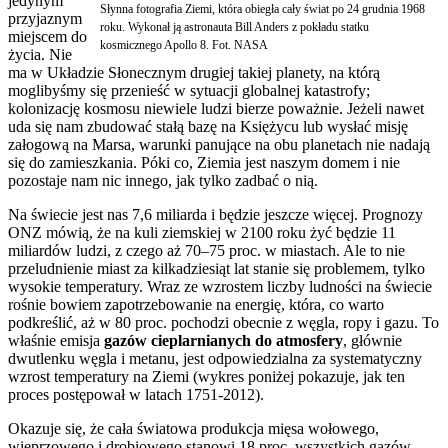
jedynym
Słynna fotografia Ziemi, która obiegła cały świat po 24 grudnia 1968
przyjaznym
roku. Wykonał ją astronauta Bill Anders z pokładu statku
miejscem do
kosmicznego Apollo 8. Fot. NASA
życia. Nie
ma w Układzie Słonecznym drugiej takiej planety, na którą
moglibyśmy się przenieść w sytuacji globalnej katastrofy;
kolonizację kosmosu niewiele ludzi bierze poważnie. Jeżeli nawet
uda się nam zbudować stałą bazę na Księżycu lub wysłać misję
załogową na Marsa, warunki panujące na obu planetach nie nadają
się do zamieszkania. Póki co, Ziemia jest naszym domem i nie
pozostaje nam nic innego, jak tylko zadbać o nią.
Na świecie jest nas 7,6 miliarda i będzie jeszcze więcej. Prognozy
ONZ mówią, że na kuli ziemskiej w 2100 roku żyć będzie 11
miliardów ludzi, z czego aż 70–75 proc. w miastach. Ale to nie
przeludnienie miast za kilkadziesiąt lat stanie się problemem, tylko
wysokie temperatury. Wraz ze wzrostem liczby ludności na świecie
rośnie bowiem zapotrzebowanie na energię, która, co warto
podkreślić, aż w 80 proc. pochodzi obecnie z węgla, ropy i gazu. To
właśnie emisja
gazów cieplarnianych do atmosfery
, głównie
dwutlenku węgla i metanu, jest odpowiedzialna za systematyczny
wzrost temperatury na Ziemi (wykres poniżej pokazuje, jak ten
proces postępował w latach 1751-2012).
Okazuje się, że cała światowa produkcja mięsa wołowego,
wieprzowego i drobiowego stanowi 18 proc. wszystkich gazów