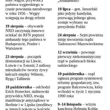
Imre Nagya, przywódcy
„Solidarności”
państwa węgierskiego w
czasie powstania narodowego
19 lipca
– gen. Jaruzelski
w roku 1956 – Węgry
jako jedyny kandydat,
wstępują na drogę reform
przewagą jednego głosu,
zostaje wybrany na
19 sierpnia
– obywatele
prezydenta Polski
NRD zaczynają masowo
uciekać do RFN poprzez
24 sierpnia
– Sejm powierza
ambasady tego państwa w
misję stworzenia rządu
Budapeszcie, Pradze i
Tadeuszowi Mazowieckiemu
Warszawie
12 września
– powstaje
23 sierpnia
– początek
pierwszy niekomunistyczny
demonstracji na Litwie,
rząd w państwach bloku
Łotwie i w Estonii; 2 miliony
radzieckiego
mieszkańców tworzy żywy
10 października
– rząd
łańcuch między Wilnem,
ogłasza program systemowej
Rygą i Tallinem
reformy gospodarczej, tzw.
18 października
– odchodzi
program Balcerowicza, który
Erich Honecker, stalinowski
wchodzi w życie 1 stycznia
przywódca NRD, trwają
1990 roku
manifestacje antyrządowe w
9–14 listopada
– wizyta
Berlinie i w Lipsku (modlitwy
kanclerza Helmuta Kohla;
w intencji pokoju w kościele