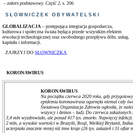
– zakres podstawowy. Część 2
, s. 206
S Ł O W N I C Z E K O B Y W A T E L S K I
GLOBALIZACJA
– postępująca integracja gospodarcza,
kulturowa i społeczna świata będąca przede wszystkim efektem
rewolucji technologicznej oraz swobodnego przepływu dóbr, usług,
kapitału i informacji.
ZAJRZYJ DO
SŁOWNICZKA
KORONAWIRUS
KORONAWIRUS
Na początku czerwca 2020 roku, gdy przygotowy
epidemia koronawirusa ogarnęła niemal cały świ
Światowa Organizacja Zdrowia ogłosiła, że należ
wszyscy i
demos
– lud). Do czerwca zakażonych z
3,4 mln wyzdrowiało, ale ponad 417 tys. zmarło. Najwięcej infekcj
2 mln, a wysokie wartości w Brazylii, Rosji, Wielkiej Brytanii, Indi
ucierpiała znacznie mniej niż inne kraje (26 tys. zakażeń i 31 ofiar