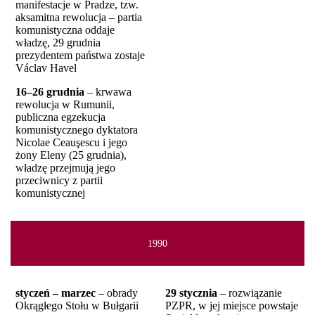
manifestacje w Pradze, tzw.
aksamitna rewolucja – partia
komunistyczna oddaje
władzę, 29 grudnia
prezydentem państwa zostaje
Václav Havel
16–26 grudnia
– krwawa
rewolucja w Rumunii,
publiczna egzekucja
komunistycznego dyktatora
Nicolae Ceauşescu i jego
żony Eleny (25 grudnia),
władzę przejmują jego
przeciwnicy z partii
komunistycznej
1990
styczeń – marzec
– obrady
29 stycznia
– rozwiązanie
Okrągłego Stołu w Bułgarii
PZPR, w jej miejsce powstaje