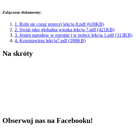
Załączone dokumenty:
1. Robi sie coraz gorecej lekcja 8.pdf (618KB)
2. Swiat jako globalna wioska lekcja 7.pdf (421KB)
3. Jesien narodow w europie i w polsce lekcja 1.pdf (313KB)
4. Koronawirus lekcja7.pdf (288KB)
Na skróty
Obserwuj nas na Facebooku!