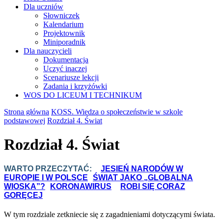
Dla uczniów
Słowniczek
Kalendarium
Projektownik
Miniporadnik
Dla nauczycieli
Dokumentacja
Uczyć inaczej
Scenariusze lekcji
Zadania i krzyżówki
WOS DO LICEUM I TECHNIKUM
Strona główna
KOSS. Wiedza o społeczeństwie w szkole
podstawowej
Rozdział 4. Świat
Rozdział 4. Świat
WARTO PRZECZYTAĆ:
JESIEŃ NARODÓW W
EUROPIE I W POLSCE
ŚWIAT JAKO „GLOBALNA
WIOSKA”?
KORONAWIRUS
ROBI SIĘ CORAZ
GORĘCEJ
W tym rozdziale zetkniecie się z zagadnieniami dotyczącymi świata.