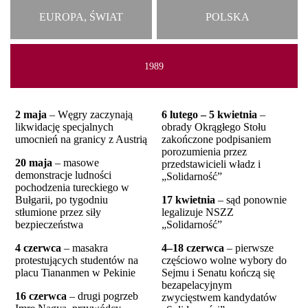
EUROPA, ŚWIAT
POLSKA
1989
2 maja
– Węgry zaczynają
6 lutego – 5 kwietnia
–
likwidację specjalnych
obrady Okrągłego Stołu
umocnień na granicy z Austrią
zakończone podpisaniem
porozumienia przez
20 maja
– masowe
przedstawicieli władz i
demonstracje ludności
„Solidarność”
pochodzenia tureckiego w
Bułgarii, po tygodniu
17 kwietnia
– sąd ponownie
stłumione przez siły
legalizuje NSZZ
bezpieczeństwa
„Solidarność”
4 czerwca
– masakra
4–18 czerwca
– pierwsze
protestujących studentów na
częściowo wolne wybory do
placu Tiananmen w Pekinie
Sejmu i Senatu kończą się
bezapelacyjnym
16 czerwca
– drugi pogrzeb
zwycięstwem kandydatów