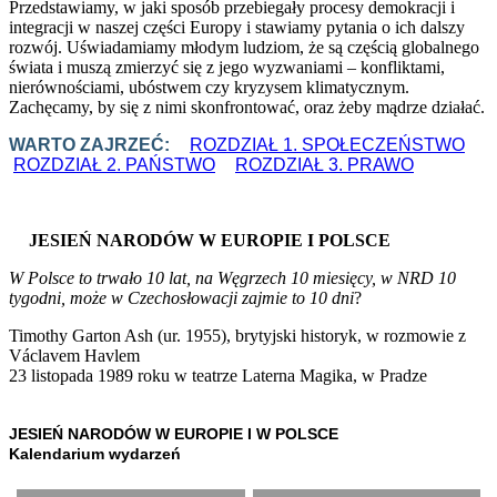
Przedstawiamy, w jaki sposób przebiegały procesy demokracji i
integracji w naszej części Europy i stawiamy pytania o ich dalszy
rozwój. Uświadamiamy młodym ludziom, że są częścią globalnego
świata i muszą zmierzyć się z jego wyzwaniami – konfliktami,
nierównościami, ubóstwem czy kryzysem klimatycznym.
Zachęcamy, by się z nimi skonfrontować, oraz żeby mądrze działać.
WARTO ZAJRZEĆ:
ROZDZIAŁ 1. SPOŁECZEŃSTWO
ROZDZIAŁ 2. PAŃSTWO
ROZDZIAŁ 3. PRAWO
JESIEŃ NARODÓW W EUROPIE I POLSCE
W Polsce to trwało 10 lat, na Węgrzech 10 miesięcy, w NRD 10
tygodni, może w Czechosłowacji zajmie to 10 dni
?
Timothy Garton Ash (ur. 1955), brytyjski historyk, w rozmowie z
Václavem Havlem
23 listopada 1989 roku w teatrze Laterna Magika, w Pradze
JESIEŃ NARODÓW W EUROPIE I W POLSCE
Kalendarium wydarzeń