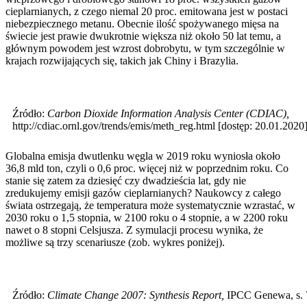
cieplarnianych, z czego niemal 20 proc. emitowana jest w postaci
niebezpiecznego metanu. Obecnie ilość spożywanego mięsa na
świecie jest prawie dwukrotnie większa niż około 50 lat temu, a
głównym powodem jest wzrost dobrobytu, w tym szczególnie w
krajach rozwijających się, takich jak Chiny i Brazylia.
Źródło:
Carbon Dioxide Information Analysis Center (CDIAC),
http://cdiac.ornl.gov/trends/emis/meth_reg.html [dostęp: 20.01.2020]
Globalna emisja dwutlenku węgla w 2019 roku wyniosła około
36,8 mld ton, czyli o 0,6 proc. więcej niż w poprzednim roku. Co
stanie się zatem za dziesięć czy dwadzieścia lat, gdy nie
zredukujemy emisji gazów cieplarnianych? Naukowcy z całego
świata ostrzegają, że temperatura może systematycznie wzrastać, w
2030 roku o 1,5 stopnia, w 2100 roku o 4 stopnie, a w 2200 roku
nawet o 8 stopni Celsjusza. Z symulacji procesu wynika, że
możliwe są trzy scenariusze (zob. wykres poniżej).
Źródło:
Climate Change 2007: Synthesis Report,
IPCC Genewa, s. 