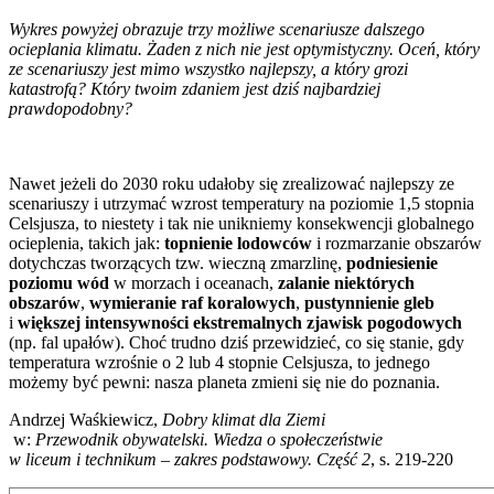
Wykres powyżej obrazuje trzy możliwe scenariusze dalszego
ocieplania klimatu. Żaden z nich nie jest optymistyczny. Oceń, który
ze scenariuszy jest mimo wszystko najlepszy, a który grozi
katastrofą? Który twoim zdaniem jest dziś najbardziej
prawdopodobny?
Nawet jeżeli do 2030 roku udałoby się zrealizować najlepszy ze
scenariuszy i utrzymać wzrost temperatury na poziomie 1,5 stopnia
Celsjusza, to niestety i tak nie unikniemy konsekwencji globalnego
ocieplenia, takich jak:
topnienie lodowców
i rozmarzanie obszarów
dotychczas tworzących tzw. wieczną zmarzlinę,
podniesienie
poziomu wód
w morzach i oceanach,
zalanie niektórych
obszarów
,
wymieranie raf koralowych
,
pustynnienie gleb
i
większej intensywności ekstremalnych zjawisk pogodowych
(np. fal upałów). Choć trudno dziś przewidzieć, co się stanie, gdy
temperatura wzrośnie o 2 lub 4 stopnie Celsjusza, to jednego
możemy być pewni: nasza planeta zmieni się nie do poznania.
Andrzej Waśkiewicz,
Dobry klimat dla Ziemi
w:
Przewodnik obywatelski. Wiedza o społeczeństwie
w liceum i technikum – zakres podstawowy. Część 2
, s. 219-220