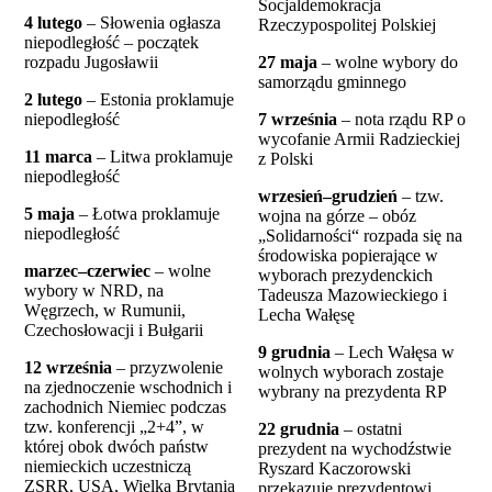
Socjaldemokracja
4 lutego
– Słowenia ogłasza
Rzeczypospolitej Polskiej
niepodległość – początek
rozpadu Jugosławii
27 maja
– wolne wybory do
samorządu gminnego
2 lutego
– Estonia proklamuje
niepodległość
7 września
– nota rządu RP o
wycofanie Armii Radzieckiej
11 marca
– Litwa proklamuje
z Polski
niepodległość
wrzesień–grudzień
– tzw.
5 maja
– Łotwa proklamuje
wojna na górze – obóz
niepodległość
„Solidarności“ rozpada się na
środowiska popierające w
marzec–czerwiec
– wolne
wyborach prezydenckich
wybory w NRD, na
Tadeusza Mazowieckiego i
Węgrzech, w Rumunii,
Lecha Wałęsę
Czechosłowacji i Bułgarii
9 grudnia
– Lech Wałęsa w
12 września
– przyzwolenie
wolnych wyborach zostaje
na zjednoczenie wschodnich i
wybrany na prezydenta RP
zachodnich Niemiec podczas
tzw. konferencji „2+4”, w
22 grudnia
– ostatni
której obok dwóch państw
prezydent na wychodźstwie
niemieckich uczestniczą
Ryszard Kaczorowski
ZSRR, USA, Wielka Brytania
przekazuje prezydentowi