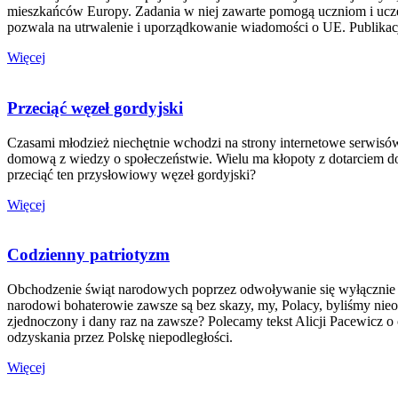
mieszkańców Europy. Zadania w niej zawarte pomogą uczniom i uczen
pozwala na utrwalenie i uporządkowanie wiadomości o UE. Publikacja
Więcej
Przeciąć węzeł gordyjski
Czasami młodzież niechętnie wchodzi na strony internetowe serwisó
domową z wiedzy o społeczeństwie. Wielu ma kłopoty z dotarciem do ukr
przeciąć ten przysłowiowy węzeł gordyjski?
Więcej
Codzienny patriotyzm
Obchodzenie świąt narodowych poprzez odwoływanie się wyłącznie
narodowi
bohaterowie zawsze są bez skazy, my, Polacy, byliśmy nie
zjednoczony i dany
raz na zawsze?
Polecamy tekst Alicji Pacewicz o
odzyskania przez Polskę niepodległości.
Więcej