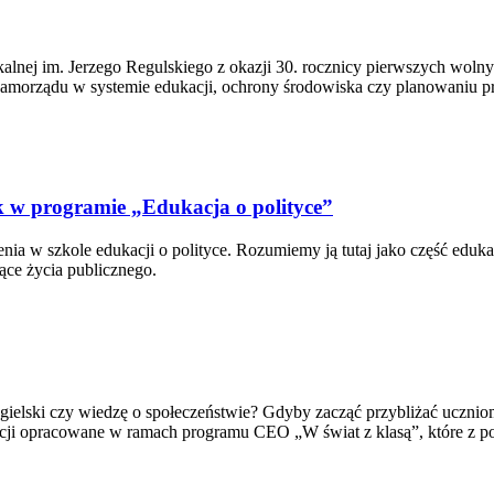
lnej im. Jerzego Regulskiego z okazji 30. rocznicy pierwszych wolny
 samorządu w systemie edukacji, ochrony środowiska czy planowaniu prz
ek w programie „Edukacja o polityce”
a w szkole edukacji o polityce. Rozumiemy ją tutaj jako część eduka
zące życia publicznego.
angielski czy wiedzę o społeczeństwie? Gdyby zacząć przybliżać ucznio
 lekcji opracowane w ramach programu CEO „W świat z klasą”, które