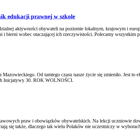
ik edukacji prawnej w szkole
alnej aktywności obywateli na poziomie lokalnym, krajowym i europejs
dni i bierni wobec otaczającej ich rzeczywistości. Polecamy wszystkim 
a Mazowieckiego. Od tamtego czasu nasze życie się zmieniło. Jest to 
mach Inicjatywy 30. ROK WOLNOŚCI.
stawowych praw i obowiązków obywatelskich. Na lekcji uczniowie dowi
ją się także, dlaczego tak wielu Polaków nie uczestniczy w wyborac