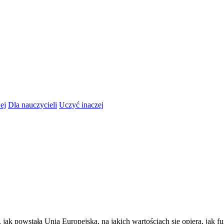
ej
Dla nauczycieli
Uczyć inaczej
 jak powstała Unia Europejska, na jakich wartościach się opiera, jak f