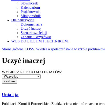
Słowniczek
Kalendarium
Projektownik
Miniporadnik
Dla nauczycieli
Dokumentacja
Uczyć inaczej
Scenariusze lekcji
Zadania i krzyżówki
WOS DO LICEUM I TECHNIKUM
Strona główna
KOSS. Wiedza o społeczeństwie w szkole podstawow
Uczyć inaczej
WYBIERZ RODZAJ MATERIAŁÓW:
Unia i ja
Publikacja Komisji Europejskiej. Znajdziecie w niej informacje o tym,