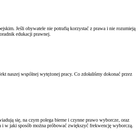
kim. Jeśli obywatele nie potrafią korzystać z prawa i nie rozumieją
poradnik edukacji prawnej.
efekt naszej wspólnej wytężonej pracy. Co zdołaliśmy dokonać przez
adują się, na czym polega bierne i czynne prawo wyborcze, oraz
h i w jaki sposób można próbować zwiększyć frekwencję wyborczą.