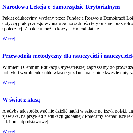
Narodowa Lekcja o Samorządzie Terytorialnym
Pakiet edukacyjny, wydany przez Fundację Rozwoju Demokracji Loka
dotyczą praktycznego wymiaru samorządności terytorialnej oraz roli
społecznej. Z pakietu można korzystać nieodpłatnie.
Więcej
Przewodnik metodyczny dla nauczycieli i nauczyciel
W imieniu Centrum Edukacji Obywatelskiej zapraszamy do prowadzeni
polityki i wyrobienie sobie własnego zdania na istotne kwestie dotyc
Więcej
W świat z klasą
A gdyby tak spróbować nie dzielić nauki w szkole na język polski, 
zjawiska, na przykład z edukacji globalnej? Polecamy scenariusze
jak i ponadpodstawowej.
Więcej