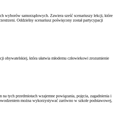
ch wyborów samorządowych. Zawiera sześć scenariuszy lekcji, które
estrzeni. Oddzielny scenariusz poświęcony został partycypacji
cji obywatelskiej, która ułatwia młodemu człowiekowi zrozumienie
m na tych przedmiotach wzajemne powiązania, pojęcia, zagadnienia i
 z powodzeniem można wykorzystywać zarówno w szkole podstawowej,